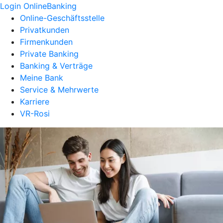
Login OnlineBanking
Online-Geschäftsstelle
Privatkunden
Firmenkunden
Private Banking
Banking & Verträge
Meine Bank
Service & Mehrwerte
Karriere
VR-Rosi