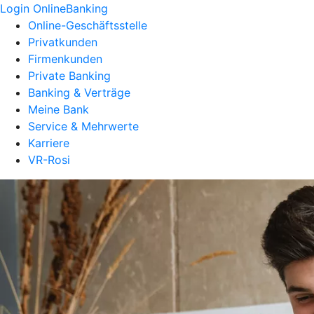
Login OnlineBanking
Online-Geschäftsstelle
Privatkunden
Firmenkunden
Private Banking
Banking & Verträge
Meine Bank
Service & Mehrwerte
Karriere
VR-Rosi