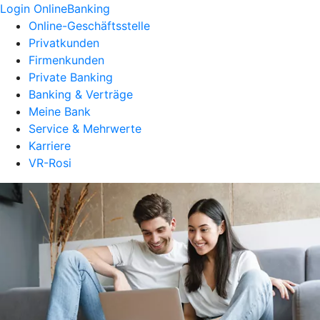
Login OnlineBanking
Online-Geschäftsstelle
Privatkunden
Firmenkunden
Private Banking
Banking & Verträge
Meine Bank
Service & Mehrwerte
Karriere
VR-Rosi