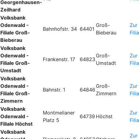
Georgenhausen-
Zeilhard
Volksbank
Odenwald -
Groß-
Zur
Bahnhofstr. 34
64401
Filiale Groß-
Bieberau
Fili
Bieberau
Volksbank
Odenwald -
Groß-
Zur
Frankenstr. 17
64823
Filiale Groß-
Umstadt
Fili
Umstadt
Volksbank
Odenwald -
Groß-
Zur
Bahnstr. 1
64846
Filiale Groß-
Zimmern
Fili
Zimmern
Volksbank
Montmelianer
Zur
Odenwald -
64739
Höchst
Platz 5
Fili
Filiale Höchst
Volksbank
Zur