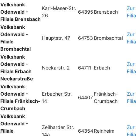
Volksbank
Karl-Maser-Str.
Zur
Odenwald -
64395
Brensbach
26
Fili
Filiale Brensbach
Volksbank
Odenwald -
Zur
Hauptstr. 47
64753
Brombachtal
Filiale
Fili
Brombachtal
Volksbank
Odenwald -
Zur
Neckarstr. 2
64711
Erbach
Filiale Erbach
Fili
Neckarstraße
Volksbank
Odenwald -
Erbacher Str.
Fränkisch-
Zur
64407
Filiale Fränkisch-
14
Crumbach
Fili
Crumbach
Volksbank
Odenwald -
Zeilharder Str.
Zur
Filiale
64354
Reinheim
14a
Fili