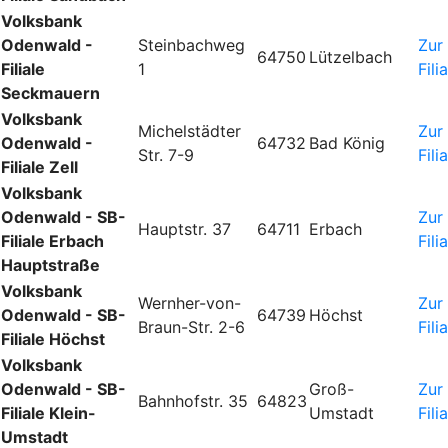
Volksbank
Odenwald -
Steinbachweg
Zur
64750
Lützelbach
Filiale
1
Fili
Seckmauern
Volksbank
Michelstädter
Zur
Odenwald -
64732
Bad König
Str. 7-9
Fili
Filiale Zell
Volksbank
Odenwald - SB-
Zur
Hauptstr. 37
64711
Erbach
Filiale Erbach
Fili
Hauptstraße
Volksbank
Wernher-von-
Zur
Odenwald - SB-
64739
Höchst
Braun-Str. 2-6
Fili
Filiale Höchst
Volksbank
Odenwald - SB-
Groß-
Zur
Bahnhofstr. 35
64823
Filiale Klein-
Umstadt
Fili
Umstadt