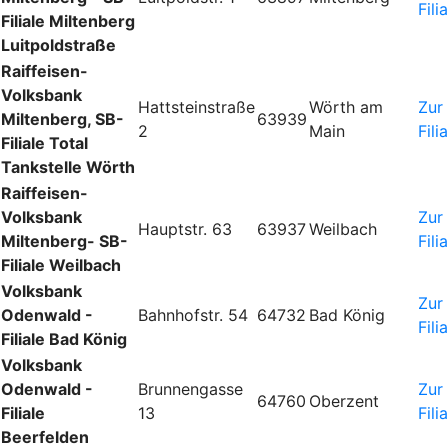
Fili
Filiale Miltenberg
Luitpoldstraße
Raiffeisen-
Volksbank
Hattsteinstraße
Wörth am
Zur
Miltenberg, SB-
63939
2
Main
Fili
Filiale Total
Tankstelle Wörth
Raiffeisen-
Volksbank
Zur
Hauptstr. 63
63937
Weilbach
Miltenberg- SB-
Fili
Filiale Weilbach
Volksbank
Zur
Odenwald -
Bahnhofstr. 54
64732
Bad König
Fili
Filiale Bad König
Volksbank
Odenwald -
Brunnengasse
Zur
64760
Oberzent
Filiale
13
Fili
Beerfelden