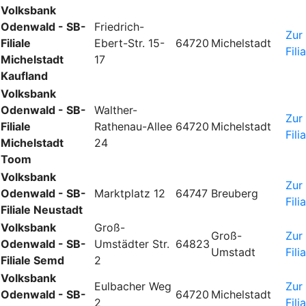
Volksbank
Odenwald - SB-
Friedrich-
Zur
Filiale
Ebert-Str. 15-
64720
Michelstadt
Fili
Michelstadt
17
Kaufland
Volksbank
Odenwald - SB-
Walther-
Zur
Filiale
Rathenau-Allee
64720
Michelstadt
Fili
Michelstadt
24
Toom
Volksbank
Zur
Odenwald - SB-
Marktplatz 12
64747
Breuberg
Fili
Filiale Neustadt
Volksbank
Groß-
Groß-
Zur
Odenwald - SB-
Umstädter Str.
64823
Umstadt
Fili
Filiale Semd
2
Volksbank
Eulbacher Weg
Zur
Odenwald - SB-
64720
Michelstadt
2
Fili