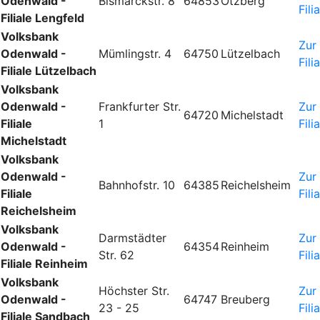
Odenwald -
Bismarckstr. 8
64853
Otzberg
Fili
Filiale Lengfeld
Volksbank
Zur
Odenwald -
Mümlingstr. 4
64750
Lützelbach
Fili
Filiale Lützelbach
Volksbank
Odenwald -
Frankfurter Str.
Zur
64720
Michelstadt
Filiale
1
Fili
Michelstadt
Volksbank
Odenwald -
Zur
Bahnhofstr. 10
64385
Reichelsheim
Filiale
Fili
Reichelsheim
Volksbank
Darmstädter
Zur
Odenwald -
64354
Reinheim
Str. 62
Fili
Filiale Reinheim
Volksbank
Höchster Str.
Zur
Odenwald -
64747
Breuberg
23 - 25
Fili
Filiale Sandbach