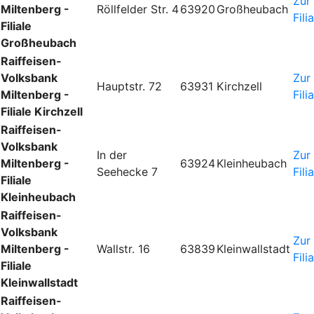
Zur
Miltenberg -
Röllfelder Str. 4
63920
Großheubach
Fili
Filiale
Großheubach
Raiffeisen-
Volksbank
Zur
Hauptstr. 72
63931
Kirchzell
Miltenberg -
Fili
Filiale Kirchzell
Raiffeisen-
Volksbank
In der
Zur
Miltenberg -
63924
Kleinheubach
Seehecke 7
Fili
Filiale
Kleinheubach
Raiffeisen-
Volksbank
Zur
Miltenberg -
Wallstr. 16
63839
Kleinwallstadt
Fili
Filiale
Kleinwallstadt
Raiffeisen-