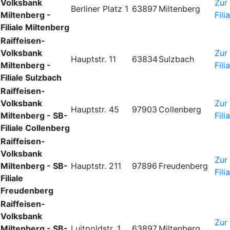
Volksbank
Zur
Berliner Platz 1
63897
Miltenberg
Miltenberg -
Fili
Filiale Miltenberg
Raiffeisen-
Volksbank
Zur
Hauptstr. 11
63834
Sulzbach
Miltenberg -
Fili
Filiale Sulzbach
Raiffeisen-
Volksbank
Zur
Hauptstr. 45
97903
Collenberg
Miltenberg - SB-
Fili
Filiale Collenberg
Raiffeisen-
Volksbank
Zur
Miltenberg - SB-
Hauptstr. 211
97896
Freudenberg
Fili
Filiale
Freudenberg
Raiffeisen-
Volksbank
Zur
Miltenberg - SB-
Luitpoldstr. 1
63897
Miltenberg