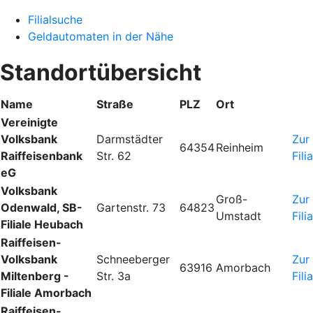
Filialsuche
Geldautomaten in der Nähe
Standortübersicht
Name
Straße
PLZ
Ort
Vereinigte
Volksbank
Darmstädter
Zur
64354
Reinheim
Raiffeisenbank
Str. 62
Fili
eG
Volksbank
Groß-
Zur
Odenwald, SB-
Gartenstr. 73
64823
Umstadt
Fili
Filiale Heubach
Raiffeisen-
Volksbank
Schneeberger
Zur
63916
Amorbach
Miltenberg -
Str. 3a
Fili
Filiale Amorbach
Raiffeisen-