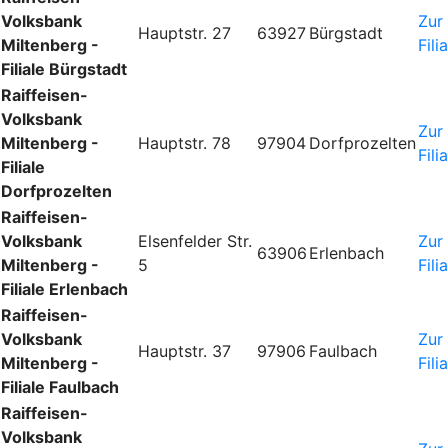
Volksbank
Zur
Hauptstr. 27
63927
Bürgstadt
Miltenberg -
Fili
Filiale Bürgstadt
Raiffeisen-
Volksbank
Zur
Miltenberg -
Hauptstr. 78
97904
Dorfprozelten
Fili
Filiale
Dorfprozelten
Raiffeisen-
Volksbank
Elsenfelder Str.
Zur
63906
Erlenbach
Miltenberg -
5
Fili
Filiale Erlenbach
Raiffeisen-
Volksbank
Zur
Hauptstr. 37
97906
Faulbach
Miltenberg -
Fili
Filiale Faulbach
Raiffeisen-
Volksbank