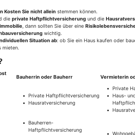
n Kosten Sie nicht allein
stemmen können.
d die
private Haftpflichtversicherung
und die
Hausratvers
Immobilie
, dann sollten Sie über eine
Risikolebensversich
hbauversicherung
wichtig.
ndividuellen Situation ab
: ob Sie ein Haus kaufen oder ba
 mieten.
?
bst
Bauherrin oder Bauherr
Vermieterin o
Private H
Private Haftpflichtversicherung
Haus- und
Hausratversicherung
Haftpflic
Hausratve
Bauherren-
Haftpflichtversicherung
Wohngebä